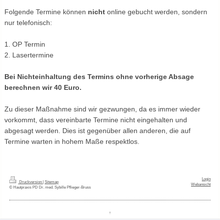
Folgende Termine können
nicht
online gebucht werden, sondern
nur telefonisch:
1. OP Termin
2. Lasertermine
Bei Nichteinhaltung des Termins ohne vorherige Absage
berechnen wir 40 Euro.
Zu dieser Maßnahme sind wir gezwungen, da es immer wieder
vorkommt, dass vereinbarte Termine nicht eingehalten und
abgesagt werden. Dies ist gegenüber allen anderen, die auf
Termine warten in hohem Maße respektlos.
Login
Druckversion
|
Sitemap
Webansicht
© Hautpraxis PD Dr. med. Sybille Pflieger-Bruss
↑